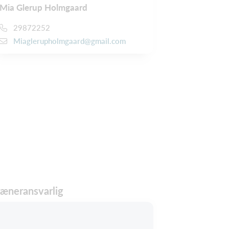
Mia Glerup Holmgaard
29872252
Miaglerupholmgaard@gmail.com
ræneransvarlig