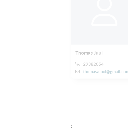
Thomas Juul
29382054
thomasajuul@gmail.co