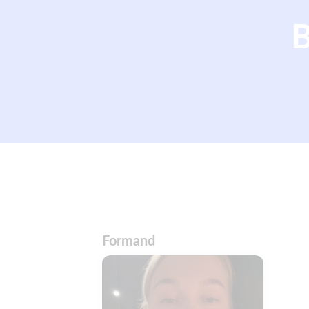
B
Formand