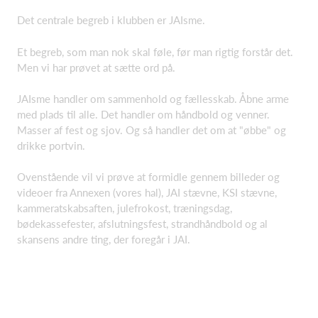
Det centrale begreb i klubben er JAIsme.
Et begreb, som man nok skal føle, før man rigtig forstår det.
Men vi har prøvet at sætte ord på.
JAIsme handler om sammenhold og fællesskab. Åbne arme
med plads til alle. Det handler om håndbold og venner.
Masser af fest og sjov. Og så handler det om at "øbbe" og
drikke portvin.
Ovenstående vil vi prøve at formidle gennem billeder og
videoer fra Annexen (vores hal), JAI stævne, KSI stævne,
kammeratskabsaften, julefrokost, træningsdag,
bødekassefester, afslutningsfest, strandhåndbold og al
skansens andre ting, der foregår i JAI.