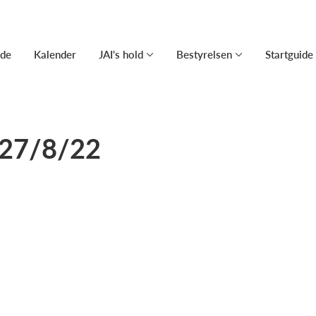
ide
Kalender
JAI's hold
Bestyrelsen
Startguide
 27/8/22