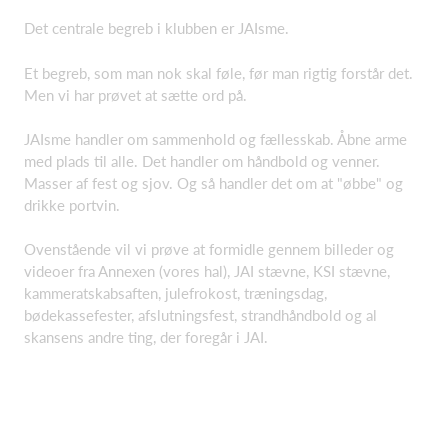
Det centrale begreb i klubben er JAIsme.
Et begreb, som man nok skal føle, før man rigtig forstår det.
Men vi har prøvet at sætte ord på.
JAIsme handler om sammenhold og fællesskab. Åbne arme
med plads til alle. Det handler om håndbold og venner.
Masser af fest og sjov. Og så handler det om at "øbbe" og
drikke portvin.
Ovenstående vil vi prøve at formidle gennem billeder og
videoer fra Annexen (vores hal), JAI stævne, KSI stævne,
kammeratskabsaften, julefrokost, træningsdag,
bødekassefester, afslutningsfest, strandhåndbold og al
skansens andre ting, der foregår i JAI.